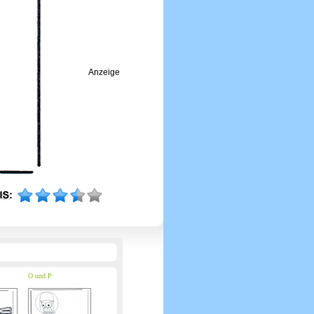
Anzeige
O und P