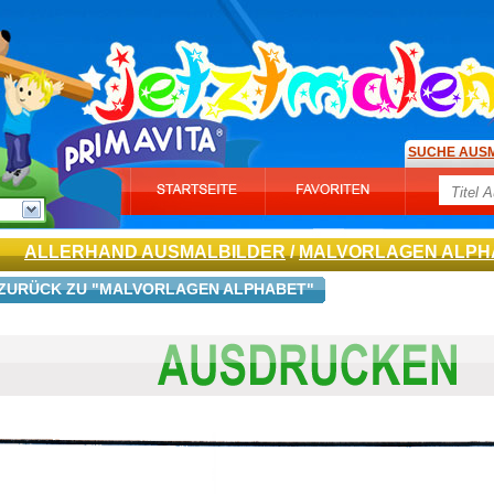
SUCHE AUS
ALLERHAND AUSMALBILDER
/
MALVORLAGEN ALPH
ZURÜCK ZU "MALVORLAGEN ALPHABET"