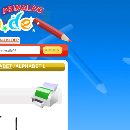
MALBILDER
ABET
/ ALPHABET L