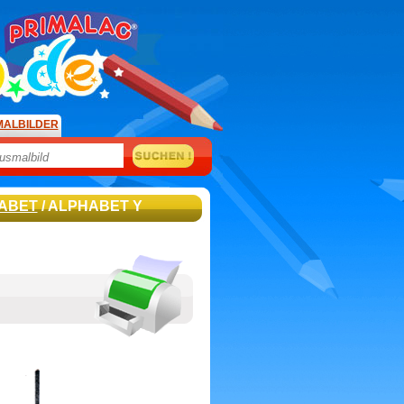
MALBILDER
ABET
/ ALPHABET Y