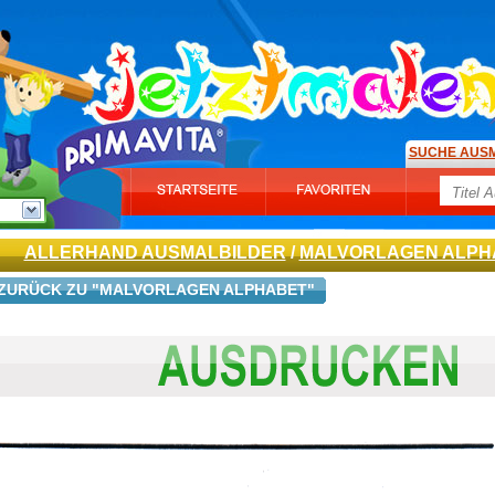
SUCHE AUS
ALLERHAND AUSMALBILDER
/
MALVORLAGEN ALPH
ZURÜCK ZU "MALVORLAGEN ALPHABET"