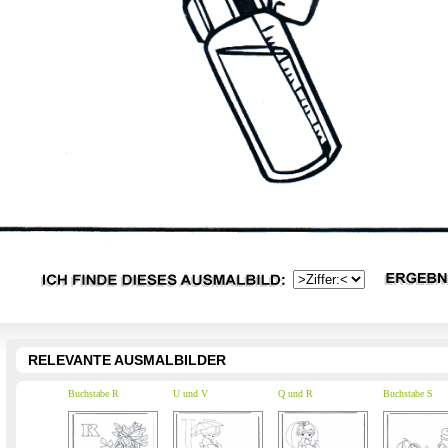
RELEVANTE AUSMALBILDER
Buchstabe R
U und V
Q und R
Buchstabe S