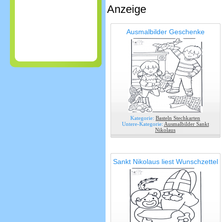
Anzeige
Ausmalbilder Geschenke
Kategorie:
Basteln Stechkarten
Untere-Kategorie:
Ausmalbilder Sankt
Nikolaus
Sankt Nikolaus liest Wunschzettel