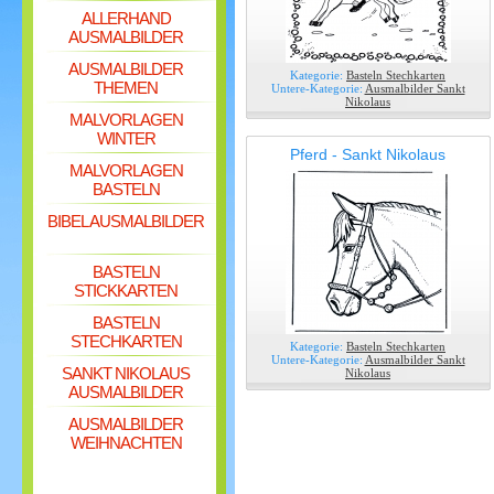
ALLERHAND
AUSMALBILDER
AUSMALBILDER
Kategorie:
Basteln Stechkarten
THEMEN
Untere-Kategorie:
Ausmalbilder Sankt
Nikolaus
MALVORLAGEN
WINTER
Pferd - Sankt Nikolaus
MALVORLAGEN
BASTELN
BIBEL AUSMALBILDER
BASTELN
STICKKARTEN
BASTELN
STECHKARTEN
Kategorie:
Basteln Stechkarten
Untere-Kategorie:
Ausmalbilder Sankt
SANKT NIKOLAUS
Nikolaus
AUSMALBILDER
AUSMALBILDER
WEIHNACHTEN