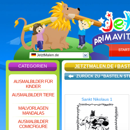
JetztMalen.de
CATEGORIEN
JETZTMALEN.DE
/
BAST
ZURÜCK ZU "BASTELN S
AUSMALBILDER FÜR
KINDER
AUSMALBILDER TIERE
Sankt Nikolaus 1
MALVORLAGEN
MANDALAS
AUSMALBILDER
COMICFIGURE