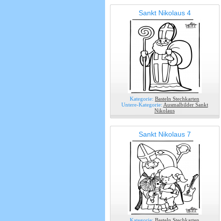
Sankt Nikolaus 4
Kategorie:
Basteln Stechkarten
Untere-Kategorie:
Ausmalbilder Sankt
Nikolaus
Sankt Nikolaus 7
Kategorie:
Basteln Stechkarten