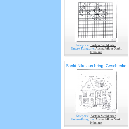
Kategorie:
Basteln Stechkarten
Untere-Kategorie:
Ausmalbilder Sankt
Nikolaus
Sankt Nikolaus bringt Geschenke
Kategorie:
Basteln Stechkarten
Untere-Kategorie:
Ausmalbilder Sankt
Nikolaus