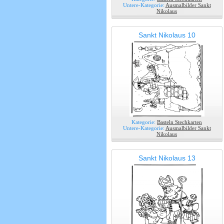
Untere-Kategorie:
Ausmalbilder Sankt
Nikolaus
Sankt Nikolaus 10
Kategorie:
Basteln Stechkarten
Untere-Kategorie:
Ausmalbilder Sankt
Nikolaus
Sankt Nikolaus 13