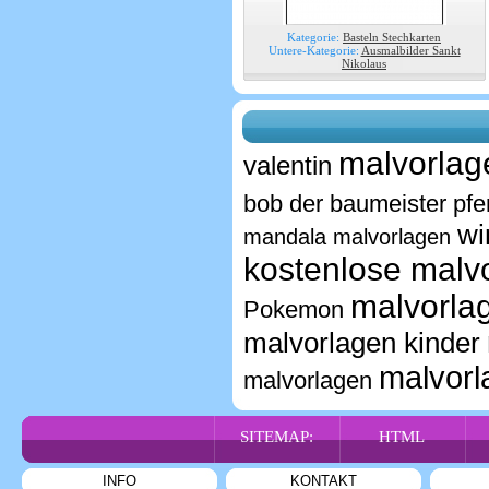
Kategorie:
Basteln Stechkarten
Untere-Kategorie:
Ausmalbilder Sankt
Nikolaus
malvorlag
valentin
bob der baumeister
pfe
wi
mandala malvorlagen
kostenlose malv
malvorlag
Pokemon
malvorlagen kinder
malvorl
malvorlagen
SITEMAP:
HTML
INFO
KONTAKT