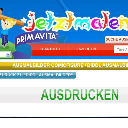
SUCHE AUS
AUSMALBILDER COMICFIGURE
/
DIDDL AUSMALBI
ZURÜCK ZU "DIDDL AUSMALBILDER"