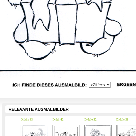
RELEVANTE AUSMALBILDER
Diddle 33
Diddl 42
Diddle 32
Diddle 38