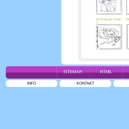
der König der Löwen
D
2
SITEMAP:
HTML
INFO
KONTAKT