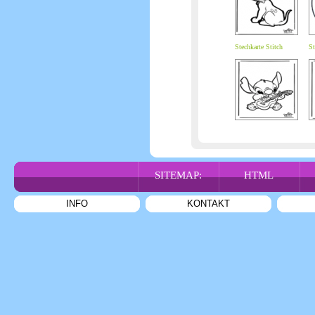
Stechkarte Stitch
St
SITEMAP:
HTML
INFO
KONTAKT