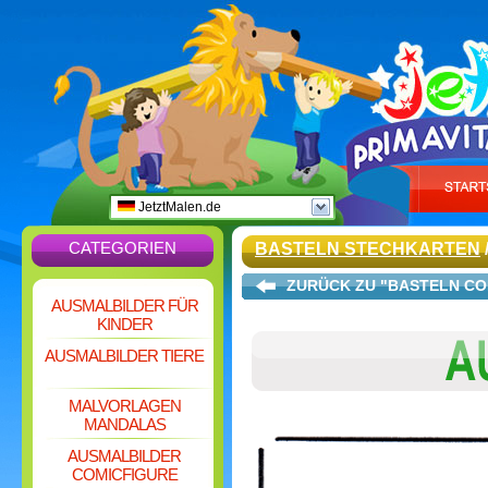
JetztMalen.de
CATEGORIEN
BASTELN STECHKARTEN
ZURÜCK ZU "BASTELN CO
AUSMALBILDER FÜR
KINDER
AUSMALBILDER TIERE
MALVORLAGEN
MANDALAS
AUSMALBILDER
COMICFIGURE