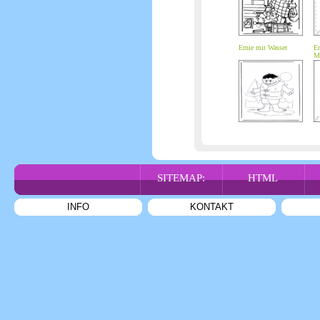
Ernie mit Wasser
Er
M
SITEMAP:
HTML
INFO
KONTAKT