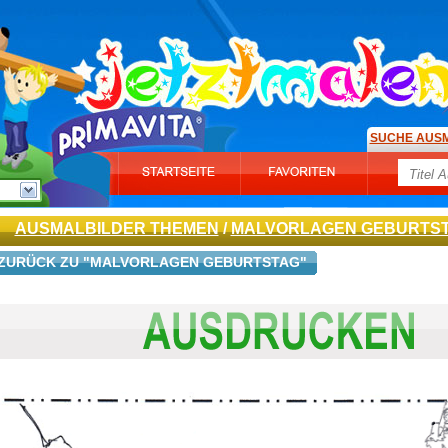
SUCHE AUS
AUSMALBILDER THEMEN
/
MALVORLAGEN GEBURTS
ZURÜCK ZU "MALVORLAGEN GEBURTSTAG"