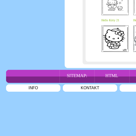
Hello Kitty 21
He
SITEMAP:
HTML
INFO
KONTAKT