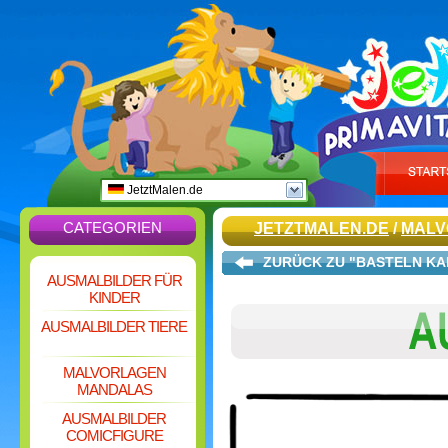
JetztMalen.de
CATEGORIEN
JETZTMALEN.DE
/
MALV
ZURÜCK ZU "BASTELN KA
AUSMALBILDER FÜR
KINDER
AUSMALBILDER TIERE
MALVORLAGEN
MANDALAS
AUSMALBILDER
COMICFIGURE