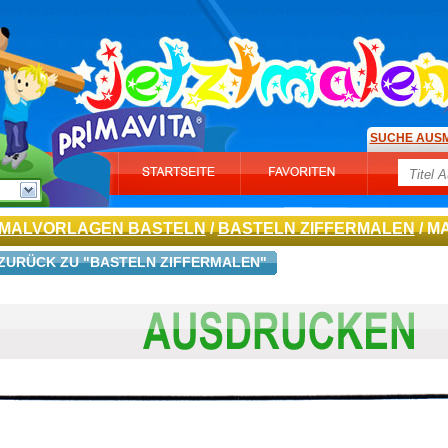
SUCHE AUS
MALVORLAGEN BASTELN
/
BASTELN ZIFFERMALEN
/ M
ZURÜCK ZU "BASTELN ZIFFERMALEN"