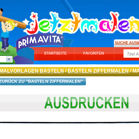
SUCHE AUS
MALVORLAGEN BASTELN
/
BASTELN ZIFFERMALEN
/ M
ZURÜCK ZU "BASTELN ZIFFERMALEN"