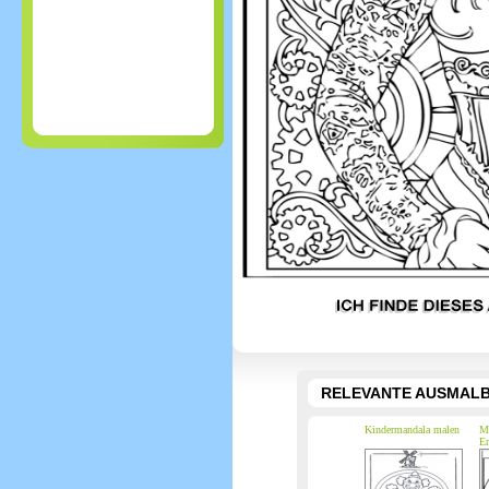
RELEVANTE AUSMALB
Kindermandala malen
Ma
Er