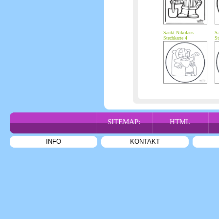
Sankt Nikolaus
Sa
Stechkarte 4
St
SITEMAP:
HTML
INFO
KONTAKT