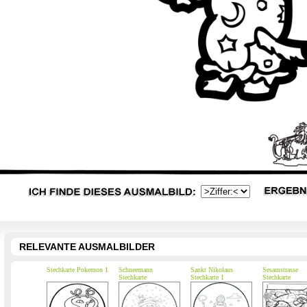
RELEVANTE AUSMALBILDER
Stechkarte Pokemon 1
Schneemann
Sankt Nikolaus
Sesamstrasse
Stechkarte
Stechkarte 1
Stechkarte