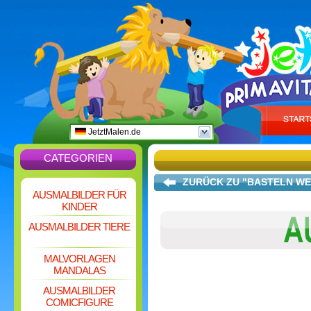
JetztMalen.de
CATEGORIEN
ZURÜCK ZU "BASTELN W
AUSMALBILDER FÜR
KINDER
AUSMALBILDER TIERE
MALVORLAGEN
MANDALAS
AUSMALBILDER
COMICFIGURE