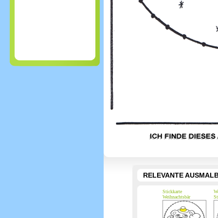
RELEVANTE AUSMALB
Stickkarte
We
Weihnachtsbär
St