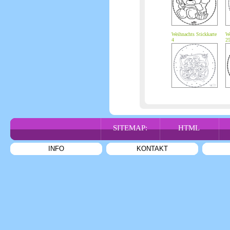
Weihnachts Stickkarte
We
4
2
SITEMAP:
HTML
INFO
KONTAKT