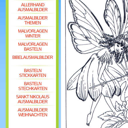
ALLERHAND
AUSMALBILDER
AUSMALBILDER
THEMEN
MALVORLAGEN
WINTER
MALVORLAGEN
BASTELN
BIBEL AUSMALBILDER
BASTELN
STICKKARTEN
BASTELN
STECHKARTEN
SANKT NIKOLAUS
AUSMALBILDER
AUSMALBILDER
WEIHNACHTEN