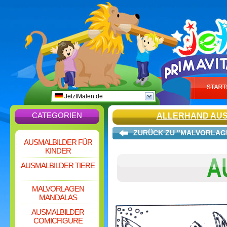
JetztMalen.de
CATEGORIEN
ALLERHAND AU
ZURÜCK ZU "MALVORLAG
AUSMALBILDER FÜR
KINDER
AUSMALBILDER TIERE
MALVORLAGEN
MANDALAS
AUSMALBILDER
COMICFIGURE