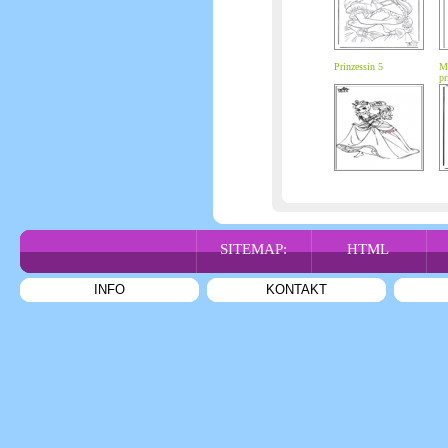
Prinzessin 5
Ma
pr
SITEMAP:
HTML
INFO
KONTAKT