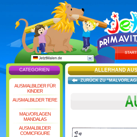
JetztMalen.de
CATEGORIEN
ALLERHAND AU
ZURÜCK ZU "MALVORLAG
AUSMALBILDER FÜR
KINDER
AUSMALBILDER TIERE
MALVORLAGEN
MANDALAS
AUSMALBILDER
COMICFIGURE