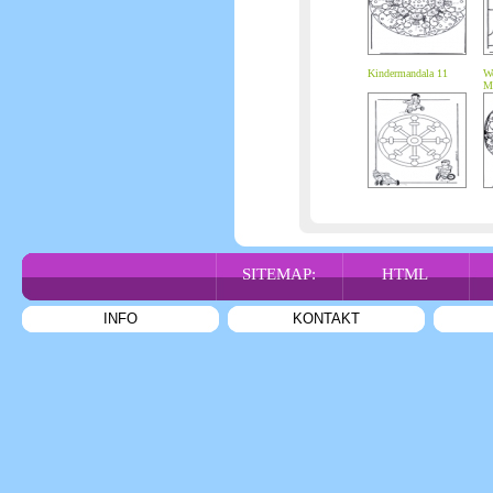
Kindermandala 11
We
M
SITEMAP:
HTML
INFO
KONTAKT