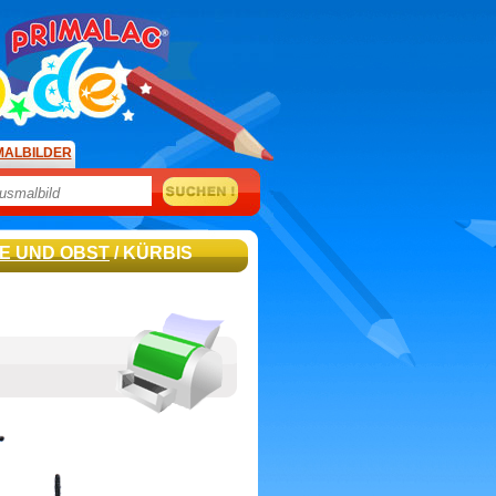
MALBILDER
E UND OBST
/ KÜRBIS