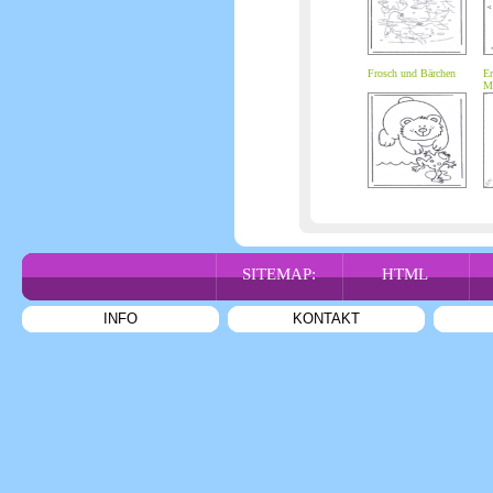
Frosch und Bärchen
Er
M
SITEMAP:
HTML
INFO
KONTAKT