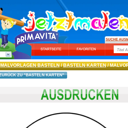
SUCHE AUS
MALVORLAGEN BASTELN
/
BASTELN KARTEN
/ MALVO
ZURÜCK ZU "BASTELN KARTEN"