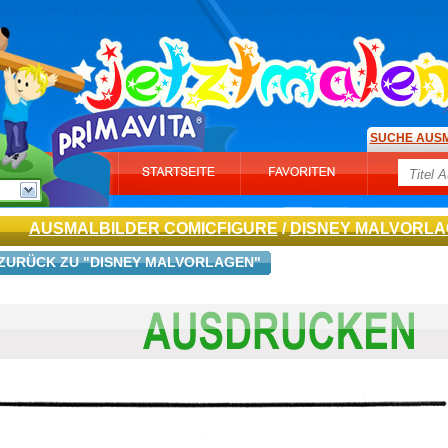
SUCHE AUS
AUSMALBILDER COMICFIGURE
/
DISNEY MALVORL
ZURÜCK ZU "DISNEY MALVORLAGEN"