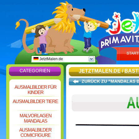
JetztMalen.de
CATEGORIEN
JETZTMALEN.DE
/
BAST
ZURÜCK ZU "MANDALAS 
AUSMALBILDER FÜR
KINDER
AUSMALBILDER TIERE
MALVORLAGEN
MANDALAS
AUSMALBILDER
COMICFIGURE