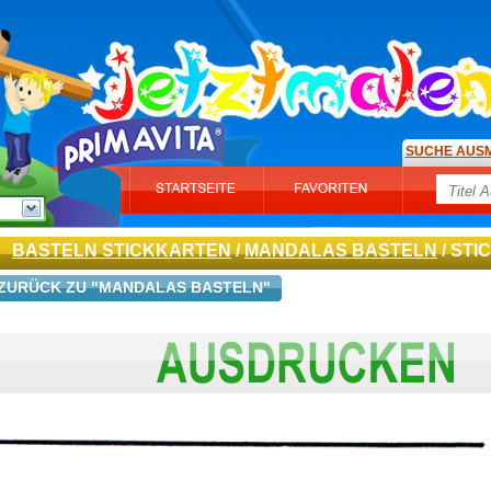
SUCHE AUS
BASTELN STICKKARTEN
/
MANDALAS BASTELN
/ ST
ZURÜCK ZU "MANDALAS BASTELN"