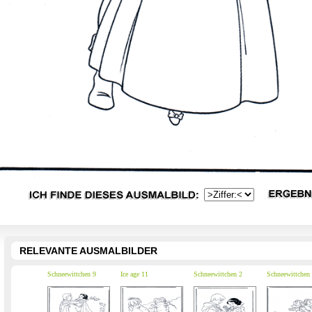
RELEVANTE AUSMALBILDER
Schneewittchen 9
Ice age 11
Schneewittchen 2
Schneewittchen