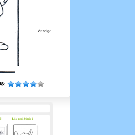
Anzeige
 5
Lilo und Stitch 1